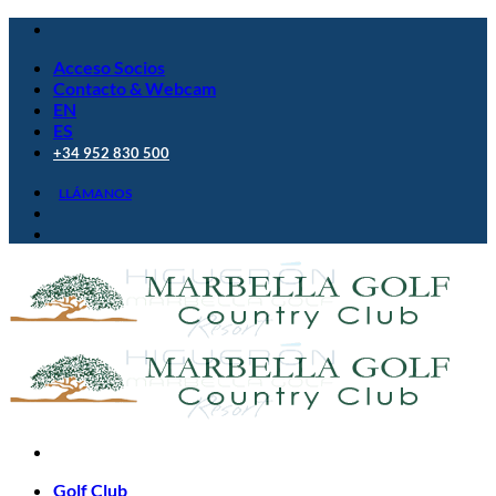
Saltar
al
Acceso Socios
contenido
Contacto & Webcam
EN
ES
+34 952 830 500
LLÁMANOS
Golf Club