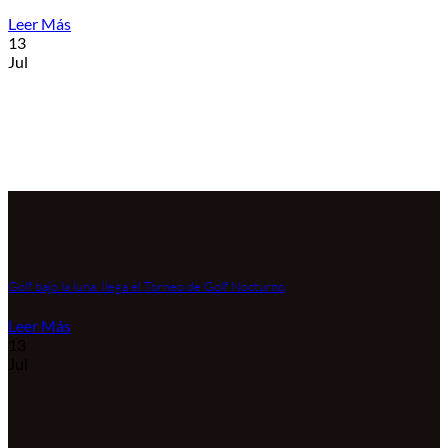
Leer Más
13
Jul
Golf bajo la luna: llega el Torneo de Golf Nocturno
Leer Más
13
Jul