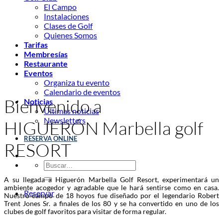
El Campo
Instalaciones
Clases de Golf
Quienes Somos
Tarifas
Membresías
Restaurante
Eventos
Organiza tu evento
Calendario de eventos
Bienvenido a
Noticias
Últimas noticias
Newsletters
HIGUERÓN Marbella golf
RESERVA ONLINE
RESORT
A su llegada a Higuerón Marbella Golf Resort, experimentará un
ambiente acogedor y agradable que le hará sentirse como en casa.
Reservar
Nuestro campo de 18 hoyos fue diseñado por el legendario Robert
Trent Jones Sr. a finales de los 80 y se ha convertido en uno de los
clubes de golf favoritos para visitar de forma regular.