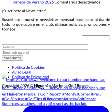
la
campo
en
en
Torneos de Verano 2026
Comentarios desactivados
luna:
directo
Torneo
¡Suscríbete al Newsletter!
llega
al
de
el
atardecer
Veran
Suscríbete a nuestro newsletter mensual para estar al día de
Torneo
2026
todo lo que ocurre en el club, últimas noticias, promociones y
de
torneos.
Golf
Nocturno
Política de Cookies
Aviso Legal
Política de Privacidad
Copyright 2026 ©
Higuerón Marbella Golf Resort
Supercars, watches and a golf resort as the backdr