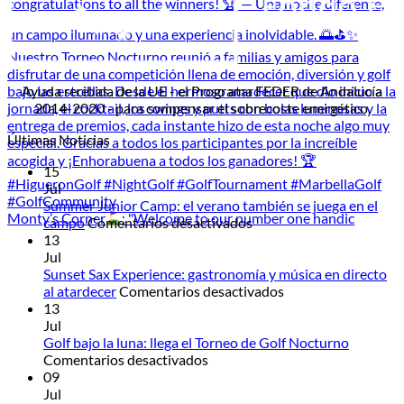
Ayuda recibida de la UE - el Programa FEDER de Andalucía
2014-2020 - para compensar el sobrecoste energético.
Últimas Noticias
15
Jul
Summer Junior Camp: el verano también se juega en el
Monty’s Corner
: "Welcome to our number one handic
en
campo
Comentarios desactivados
Summer
13
Junior
Jul
Camp:
Sunset Sax Experience: gastronomía y música en directo
el
en
al atardecer
Comentarios desactivados
verano
Sunset
13
también
Sax
Jul
se
Experience:
Golf bajo la luna: llega el Torneo de Golf Nocturno
en
juega
gastronomía
Comentarios desactivados
Golf
en
y
09
bajo
el
música
Jul