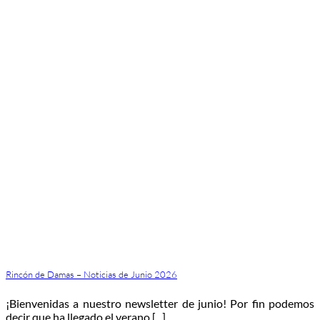
Rincón de Damas – Noticias de Junio 2026
¡Bienvenidas a nuestro newsletter de junio! Por fin podemos
decir que ha llegado el verano [...]