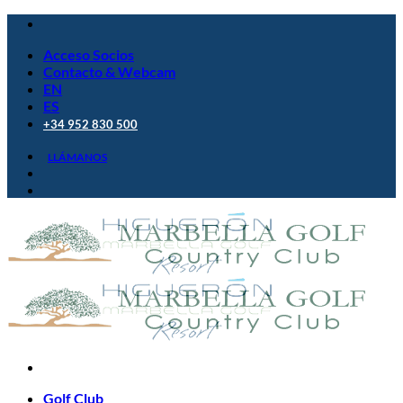
Saltar
al
Acceso Socios
contenido
Contacto & Webcam
EN
ES
+34 952 830 500
LLÁMANOS
Golf Club