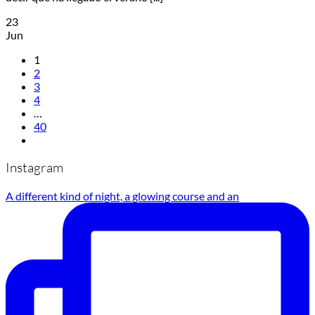
23
Jun
1
2
3
4
…
40
Instagram
A different kind of night, a glowing course and an