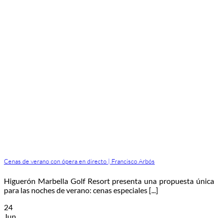
Cenas de verano con ópera en directo | Francisco Arbós
Higuerón Marbella Golf Resort presenta una propuesta única
para las noches de verano: cenas especiales [...]
24
Jun