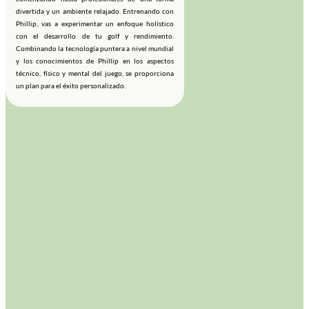
divertida y un ambiente relajado. Entrenando con
Phillip, vas a experimentar un enfoque holístico
con el desarrollo de tu golf y rendimiento.
Combinando la tecnología puntera a nivel mundial
y los conocimientos de Phillip en los aspectos
técnico, físico y mental del juego, se proporciona
un plan para el éxito personalizado.