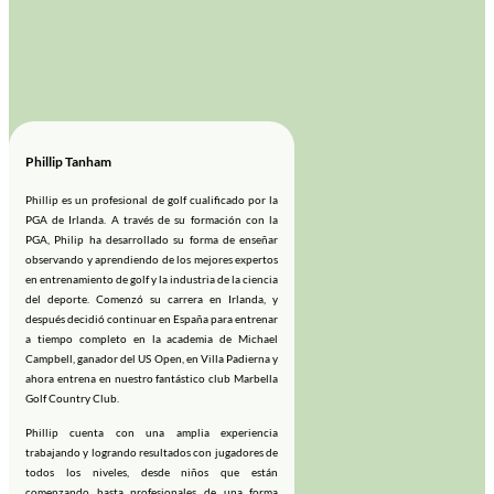
Phillip Tanham
Phillip es un profesional de golf cualificado por la
PGA de Irlanda. A través de su formación con la
PGA, Philip ha desarrollado su forma de enseñar
observando y aprendiendo de los mejores expertos
en entrenamiento de golf y la industria de la ciencia
del deporte. Comenzó su carrera en Irlanda, y
después decidió continuar en España para entrenar
a tiempo completo en la academia de Michael
Campbell, ganador del US Open, en Villa Padierna y
ahora entrena en nuestro fantástico club Marbella
Golf Country Club.
Phillip cuenta con una amplia experiencia
trabajando y logrando resultados con jugadores de
todos los niveles, desde niños que están
comenzando hasta profesionales de una forma