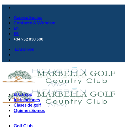
Saltar
al
Acceso Socios
contenido
Contacto & Webcam
EN
ES
+34 952 830 500
LLÁMANOS
El Campo
Instalaciones
Clases de golf
Quienes Somos
Golf Club