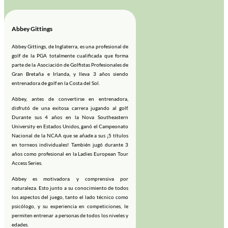
Abbey Gittings
Abbey Gittings, de Inglaterra, es una profesional de
golf de la PGA totalmente cualificada que forma
parte de la Asociación de Golfistas Profesionales de
Gran Bretaña e Irlanda, y lleva 3 años siendo
entrenadora de golf en la Costa del Sol.
Abbey, antes de convertirse en entrenadora,
disfrutó de una exitosa carrera jugando al golf.
Durante sus 4 años en la Nova Southeastern
University en Estados Unidos, ganó el Campeonato
Nacional de la NCAA que se añade a sus ¡5 títulos
en torneos individuales! También jugó durante 3
años como profesional en la Ladies European Tour
Access Series.
Abbey es motivadora y comprensiva por
naturaleza. Esto junto a su conocimiento de todos
los aspectos del juego, tanto el lado técnico como
psicólogo, y su experiencia en competiciones, le
permiten entrenar a personas de todos los niveles y
edades.