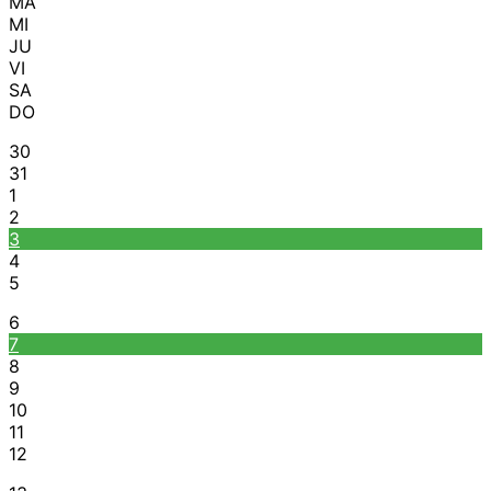
MA
MI
JU
VI
SA
DO
30
31
1
2
3
4
5
6
7
8
9
10
11
12