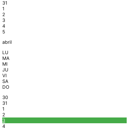
31
1
2
3
4
5
abril
LU
MA
MI
JU
VI
SA
DO
30
31
1
2
3
4