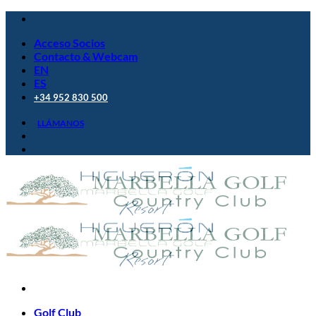
Saltar
al
Acceso Socios
contenido
Contacto & Webcam
EN
ES
+34 952 830 500
LLÁMANOS
Golf Club