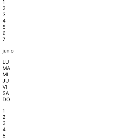
1
2
3
4
5
6
7
junio
LU
MA
MI
JU
VI
SA
DO
1
2
3
4
5