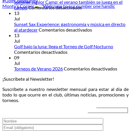
Summer Junior Camp: el verano también se juega en el
Monty’s Corner
: "Welcome to our number one handic
en
campo
Comentarios desactivados
Summer
13
Junior
Jul
Camp:
Sunset Sax Experience: gastronomía y música en directo
el
en
al atardecer
Comentarios desactivados
verano
Sunset
13
también
Sax
Jul
se
Experience:
Golf bajo la luna: llega el Torneo de Golf Nocturno
en
juega
gastronomía
Comentarios desactivados
Golf
en
y
09
bajo
el
música
Jul
la
campo
en
en
Torneos de Verano 2026
Comentarios desactivados
luna:
directo
Torneo
¡Suscríbete al Newsletter!
llega
al
de
el
atardecer
Veran
Suscríbete a nuestro newsletter mensual para estar al día de
Torneo
2026
todo lo que ocurre en el club, últimas noticias, promociones y
de
torneos.
Golf
Nocturno