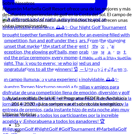
Sobre Nosotros
Higuerón Marbella Golf Resort ofrece una de las mejores y más
desafiantes experiencias de golf en la Costa del Sol. El campo de
golf está rodeado de naturaleza y muchos hoyos ofrecen unas
vistas impresionantes.
Ayuda recibida de la UE - el Programa FEDER de Andalucía
2014-2020 - para compensar el sobrecoste energético.
Últimas Noticias
15
Jul