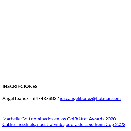
INSCRIPCIONES
Ángel Ibáñez – 647437883 /
joseangelibanez@hotmail.com
Marbella Golf nominados en los Golfhäftet Awards 2020
Catherine Shiels, nuestra Embajadora de la Solheim Cup 2023