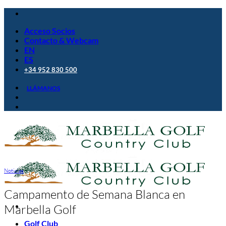
Saltar
al
Acceso Socios
contenido
Contacto & Webcam
EN
ES
+34 952 830 500
LLÁMANOS
Noticias
Campamento de Semana Blanca en
Marbella Golf
Golf Club