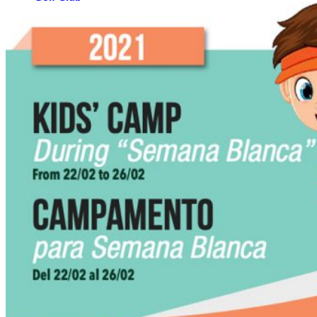
El Campo
Instalaciones
Clases de Golf
Quienes Somos
Tarifas
Membresías
Restaurante
Eventos
Organiza tu evento
Calendario de eventos
Noticias
Últimas noticias
Newsletters
RESERVA ONLINE
Reservar