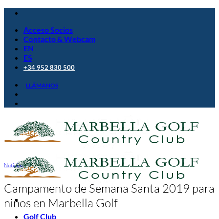
Saltar
al
Acceso Socios
contenido
Contacto & Webcam
EN
ES
+34 952 830 500
LLÁMANOS
Noticias
Campamento de Semana Santa 2019 para
niños en Marbella Golf
Golf Club