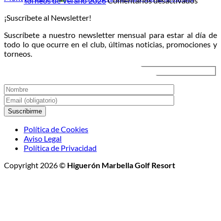
Torneos de Verano 2026
Comentarios desactivados
luna:
directo
Torneo
¡Suscríbete al Newsletter!
llega
al
de
el
atardecer
Veran
Suscríbete a nuestro newsletter mensual para estar al día de
Torneo
2026
todo lo que ocurre en el club, últimas noticias, promociones y
de
torneos.
Golf
Nocturno
Política de Cookies
Aviso Legal
Política de Privacidad
Copyright 2026 ©
Higuerón Marbella Golf Resort