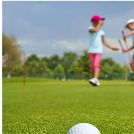
El Campo
Instalaciones
Clases de Golf
Quienes Somos
Tarifas
Membresías
Restaurante
Eventos
Organiza tu evento
Calendario de eventos
Noticias
Últimas noticias
Newsletters
RESERVA ONLINE
Reservar