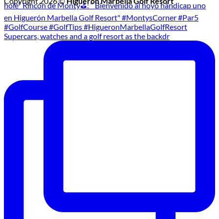
Copyright 2026 ©
Higuerón Marbella Golf Resort
Supercars, watches and a golf resort as the backdr