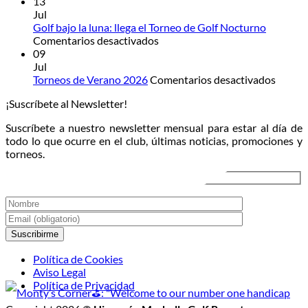
verano
Sunset
13
también
Sax
Jul
se
Experience:
Golf bajo la luna: llega el Torneo de Golf Nocturno
en
juega
gastronomía
Comentarios desactivados
Golf
en
y
09
bajo
el
música
Jul
la
campo
en
en
Torneos de Verano 2026
Comentarios desactivados
luna:
directo
Torneo
¡Suscríbete al Newsletter!
llega
al
de
el
atardecer
Veran
Suscríbete a nuestro newsletter mensual para estar al día de
Torneo
2026
todo lo que ocurre en el club, últimas noticias, promociones y
de
torneos.
Golf
Nocturno
Política de Cookies
Aviso Legal
Política de Privacidad