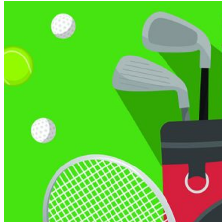
El Campo
Instalaciones
Clases de Golf
Quienes Somos
Tarifas
Membresías
Restaurante
Eventos
Organiza tu evento
Calendario de eventos
Noticias
Últimas noticias
Newsletters
RESERVA ONLINE
Reservar