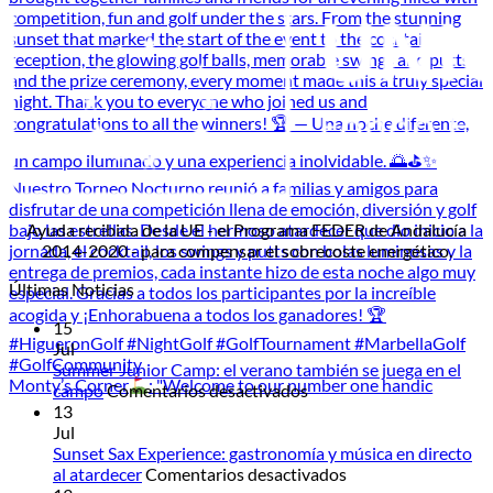
Ayuda recibida de la UE - el Programa FEDER de Andalucía
2014-2020 - para compensar el sobrecoste energético.
Últimas Noticias
15
Jul
Summer Junior Camp: el verano también se juega en el
Monty’s Corner
: "Welcome to our number one handic
en
campo
Comentarios desactivados
Summer
13
Junior
Jul
Camp:
Sunset Sax Experience: gastronomía y música en directo
el
en
al atardecer
Comentarios desactivados