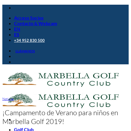
Saltar
al
Acceso Socios
contenido
Contacto & Webcam
EN
ES
+34 952 830 500
LLÁMANOS
Noticias
¡Campamento de Verano para niños en
Marbella Golf 2019!
Golf Club