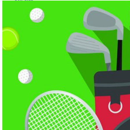
El Campo
Instalaciones
Clases de Golf
Quienes Somos
Tarifas
Membresías
Restaurante
Eventos
Organiza tu evento
Calendario de eventos
Noticias
Últimas noticias
Newsletters
RESERVA ONLINE
Reservar