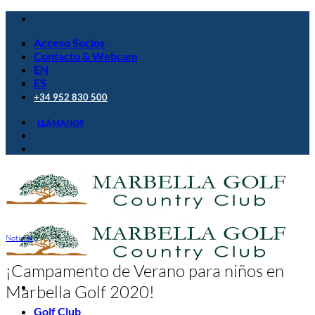
Saltar
al
Acceso Socios
contenido
Contacto & Webcam
EN
ES
+34 952 830 500
LLÁMANOS
Noticias
¡Campamento de Verano para niños en
Marbella Golf 2020!
Golf Club