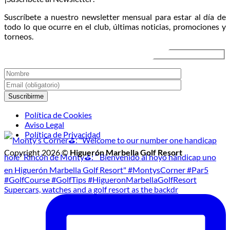
el
atardecer
Veran
Suscríbete a nuestro newsletter mensual para estar al día de
Torneo
2026
todo lo que ocurre en el club, últimas noticias, promociones y
de
torneos.
Golf
Nocturno
Política de Cookies
Aviso Legal
Política de Privacidad
Copyright 2026 ©
Higuerón Marbella Golf Resort
Supercars, watches and a golf resort as the backdr