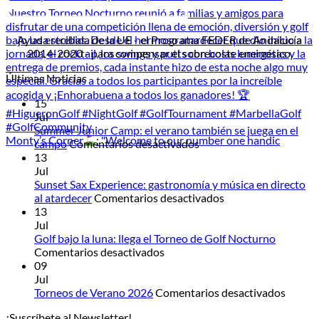
Ayuda recibida de la UE - el Programa FEDER de Andalucía
2014-2020 - para compensar el sobrecoste energético.
Últimas Noticias
15
Jul
Summer Junior Camp: el verano también se juega en el
Monty’s Corner
: "Welcome to our number one handic
en
campo
Comentarios desactivados
Summer
13
Junior
Jul
Camp:
Sunset Sax Experience: gastronomía y música en directo
el
en
al atardecer
Comentarios desactivados
verano
Sunset
13
también
Sax
Jul
se
Experience:
Golf bajo la luna: llega el Torneo de Golf Nocturno
en
juega
gastronomía
Comentarios desactivados
Golf
en
y
09
bajo
el
música
Jul
la
campo
en
en
Torneos de Verano 2026
Comentarios desactivados
luna:
directo
Torneo
¡Suscríbete al Newsletter!
llega
al
de