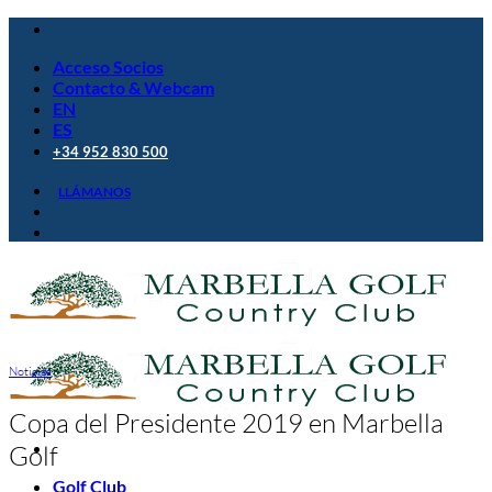
Saltar
al
Acceso Socios
contenido
Contacto & Webcam
EN
ES
+34 952 830 500
LLÁMANOS
Noticias
Copa del Presidente 2019 en Marbella
Golf
Golf Club