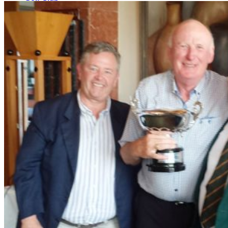
El Campo
Instalaciones
Clases de Golf
Quienes Somos
Tarifas
Membresías
Restaurante
Eventos
Organiza tu evento
Calendario de eventos
Noticias
Últimas noticias
Newsletters
RESERVA ONLINE
Reservar