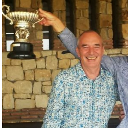
El Campo
Instalaciones
Clases de Golf
Quienes Somos
Tarifas
Membresías
Restaurante
Eventos
Organiza tu evento
Calendario de eventos
Noticias
Últimas noticias
Newsletters
RESERVA ONLINE
Reservar