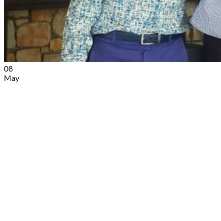
08
May