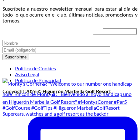
el
atardecer
Veran
Suscríbete a nuestro newsletter mensual para estar al día de
Torneo
2026
todo lo que ocurre en el club, últimas noticias, promociones y
de
torneos.
Golf
Nocturno
Política de Cookies
Aviso Legal
Política de Privacidad
Copyright 2026 ©
Higuerón Marbella Golf Resort
Supercars, watches and a golf resort as the backdr