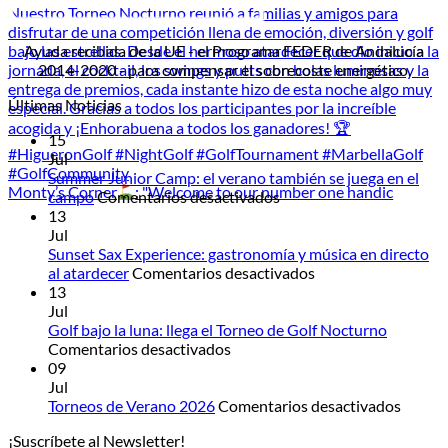
Ayuda recibida de la UE - el Programa FEDER de Andalucía
2014-2020 - para compensar el sobrecoste energético.
Últimas Noticias
15
Jul
Summer Junior Camp: el verano también se juega en el
Monty’s Corner
: "Welcome to our number one handic
en
campo
Comentarios desactivados
Summer
13
Junior
Jul
Camp:
Sunset Sax Experience: gastronomía y música en directo
el
en
al atardecer
Comentarios desactivados
verano
Sunset
13
también
Sax
Jul
se
Experience:
Golf bajo la luna: llega el Torneo de Golf Nocturno
en
juega
gastronomía
Comentarios desactivados
Golf
en
y
09
bajo
el
música
Jul
la
campo
en
en
Torneos de Verano 2026
Comentarios desactivados
luna:
directo
Torneo
¡Suscríbete al Newsletter!
llega
al
de