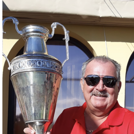
El Campo
Instalaciones
Clases de Golf
Quienes Somos
Tarifas
Membresías
Restaurante
Eventos
Organiza tu evento
Calendario de eventos
Noticias
Últimas noticias
Newsletters
RESERVA ONLINE
Reservar