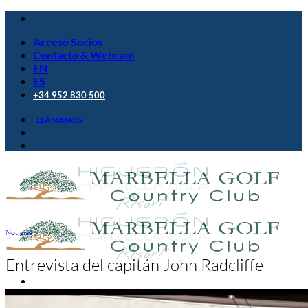
Saltar
al
Acceso Socios
contenido
Contacto & Webcam
EN
ES
+34 952 830 500
LLÁMANOS
Noticias
Entrevista del capitán John Radcliffe
Golf Club