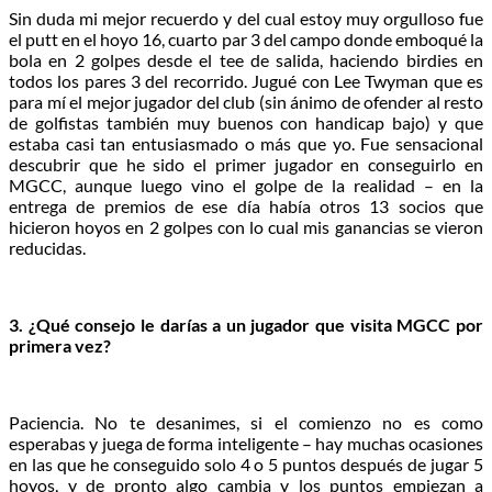
Sin duda mi mejor recuerdo y del cual estoy muy orgulloso fue
el putt en el hoyo 16, cuarto par 3 del campo donde emboqué la
bola en 2 golpes desde el tee de salida, haciendo birdies en
todos los pares 3 del recorrido. Jugué con Lee Twyman que es
para mí el mejor jugador del club (sin ánimo de ofender al resto
de golfistas también muy buenos con handicap bajo) y que
estaba casi tan entusiasmado o más que yo. Fue sensacional
descubrir que he sido el primer jugador en conseguirlo en
MGCC, aunque luego vino el golpe de la realidad – en la
entrega de premios de ese día había otros 13 socios que
hicieron hoyos en 2 golpes con lo cual mis ganancias se vieron
reducidas.
3. ¿Qué consejo le darías a un jugador que visita MGCC por
primera vez?
Paciencia. No te desanimes, si el comienzo no es como
esperabas y juega de forma inteligente – hay muchas ocasiones
en las que he conseguido solo 4 o 5 puntos después de jugar 5
hoyos, y de pronto algo cambia y los puntos empiezan a