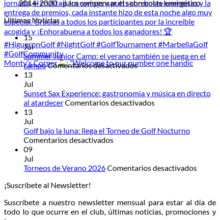
2014-2020 - para compensar el sobrecoste energético.
Últimas Noticias
15
Jul
Summer Junior Camp: el verano también se juega en el
Monty’s Corner
: "Welcome to our number one handic
en
campo
Comentarios desactivados
Summer
13
Junior
Jul
Camp:
Sunset Sax Experience: gastronomía y música en directo
el
en
al atardecer
Comentarios desactivados
verano
Sunset
13
también
Sax
Jul
se
Experience:
Golf bajo la luna: llega el Torneo de Golf Nocturno
en
juega
gastronomía
Comentarios desactivados
Golf
en
y
09
bajo
el
música
Jul
la
campo
en
en
Torneos de Verano 2026
Comentarios desactivados
luna:
directo
Torneo
¡Suscríbete al Newsletter!
llega
al
de
el
atardecer
Veran
Suscríbete a nuestro newsletter mensual para estar al día de
Torneo
2026
todo lo que ocurre en el club, últimas noticias, promociones y
de