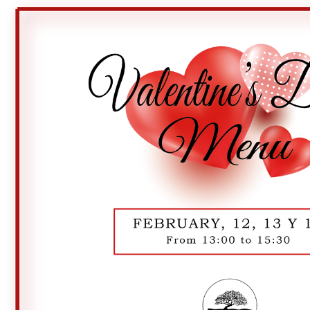
Golf Club
El Campo
Instalaciones
Clases de Golf
Quienes Somos
Tarifas
Membresías
Restaurante
Eventos
Organiza tu evento
Calendario de eventos
Noticias
Últimas noticias
Newsletters
RESERVA ONLINE
Reservar