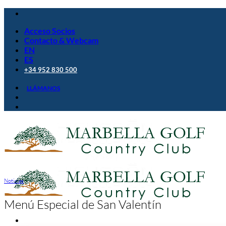
Saltar
al
Acceso Socios
contenido
Contacto & Webcam
EN
ES
+34 952 830 500
LLÁMANOS
Noticias
Menú Especial de San Valentín