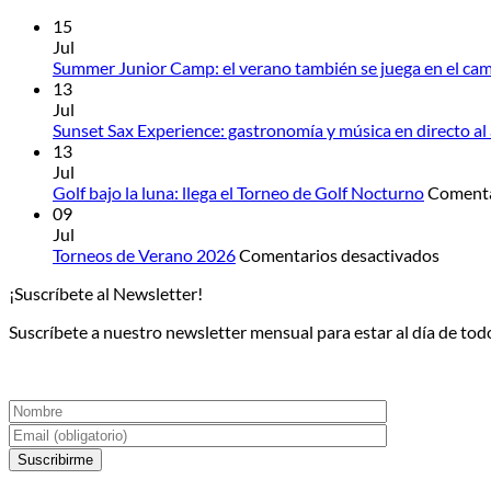
15
Jul
Summer Junior Camp: el verano también se juega en el ca
13
Jul
Sunset Sax Experience: gastronomía y música en directo al
13
Jul
Golf bajo la luna: llega el Torneo de Golf Nocturno
Comenta
09
Jul
en
Torneos de Verano 2026
Comentarios desactivados
Torneo
¡Suscríbete al Newsletter!
de
Veran
Suscríbete a nuestro newsletter mensual para estar al día de todo
2026