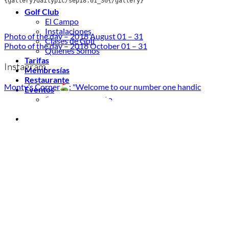
{gallery}dailypic/sep18.01_30{/gallery}
Golf Club
El Campo
Instalaciones
Photo of the day – 2018 August 01 – 31
Clases de Golf
Photo of the day – 2018 October 01 – 31
Quienes Somos
Tarifas
Instagram
Membresías
Restaurante
Monty’s Corner
: "Welcome to our number one handic
Eventos
Organiza tu evento
Calendario de eventos
Noticias
Últimas noticias
Newsletters
RESERVA ONLINE
Reservar