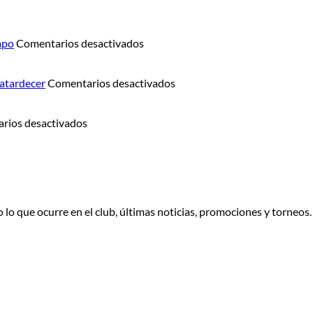
en
mpo
Comentarios desactivados
Summer
Junior
Camp:
en
 atardecer
Comentarios desactivados
el
Sunset
verano
Sax
en
también
Experience:
rios desactivados
Golf
se
gastronomía
bajo
juega
y
la
en
música
s
luna:
el
en
llega
campo
directo
o
el
al
 lo que ocurre en el club, últimas noticias, promociones y torneos.
Torneo
atardecer
de
Golf
Nocturno