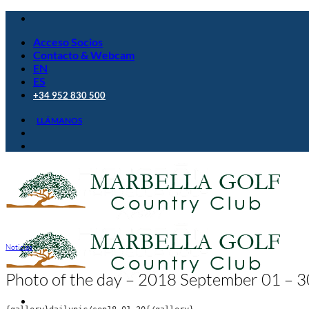
Saltar
al
Acceso Socios
contenido
Contacto & Webcam
EN
ES
+34 952 830 500
LLÁMANOS
Noticias
Photo of the day – 2018 September 01 – 3