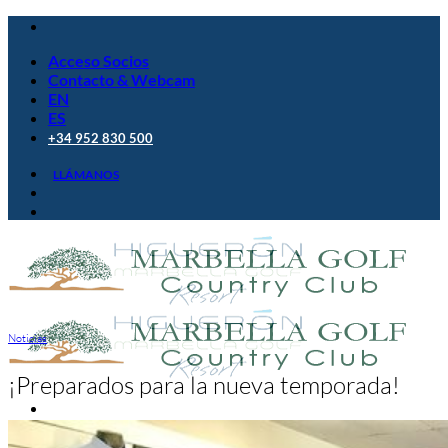
Saltar
al
Acceso Socios
contenido
Contacto & Webcam
EN
ES
+34 952 830 500
LLÁMANOS
Noticias
¡Preparados para la nueva temporada!
Golf Club