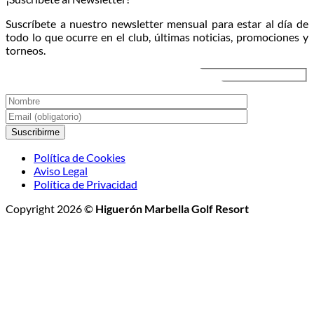
llega
al
de
el
atardecer
Veran
Suscríbete a nuestro newsletter mensual para estar al día de
Torneo
2026
todo lo que ocurre en el club, últimas noticias, promociones y
de
torneos.
Golf
Nocturno
Política de Cookies
Aviso Legal
Política de Privacidad
Copyright 2026 ©
Higuerón Marbella Golf Resort