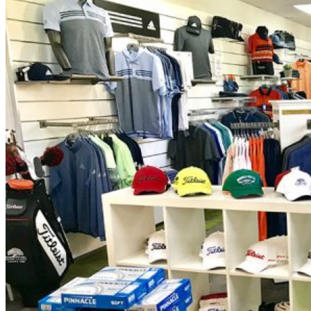
El Campo
Instalaciones
Clases de Golf
Quienes Somos
Tarifas
Membresías
Restaurante
Eventos
Organiza tu evento
Calendario de eventos
Noticias
Últimas noticias
Newsletters
RESERVA ONLINE
Reservar