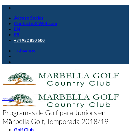
Saltar
al
Acceso Socios
contenido
Contacto & Webcam
EN
ES
+34 952 830 500
LLÁMANOS
Noticias
Programas de Golf para Juniors en
Marbella Golf, Temporada 2018/19
Golf Club