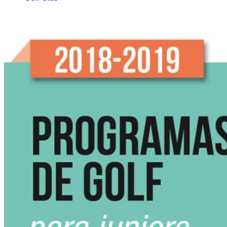
El Campo
Instalaciones
Clases de Golf
Quienes Somos
Tarifas
Membresías
Restaurante
Eventos
Organiza tu evento
Calendario de eventos
Noticias
Últimas noticias
Newsletters
RESERVA ONLINE
Reservar