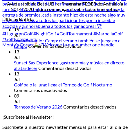
Ayuda recibida de la UE - el Programa FEDER de Andalucía
2014-2020 - para compensar el sobrecoste energético.
Últimas Noticias
15
Jul
Summer Junior Camp: el verano también se juega en el
Monty’s Corner
: "Welcome to our number one handic
en
campo
Comentarios desactivados
Summer
13
Junior
Jul
Camp:
Sunset Sax Experience: gastronomía y música en directo
el
en
al atardecer
Comentarios desactivados
verano
Sunset
13
también
Sax
Jul
se
Experience:
Golf bajo la luna: llega el Torneo de Golf Nocturno
en
juega
gastronomía
Comentarios desactivados
Golf
en
y
09
bajo
el
música
Jul
la
campo
en
en
Torneos de Verano 2026
Comentarios desactivados
luna:
directo
Torneo
¡Suscríbete al Newsletter!
llega
al
de
el
atardecer
Veran
Suscríbete a nuestro newsletter mensual para estar al día de
Torneo
2026