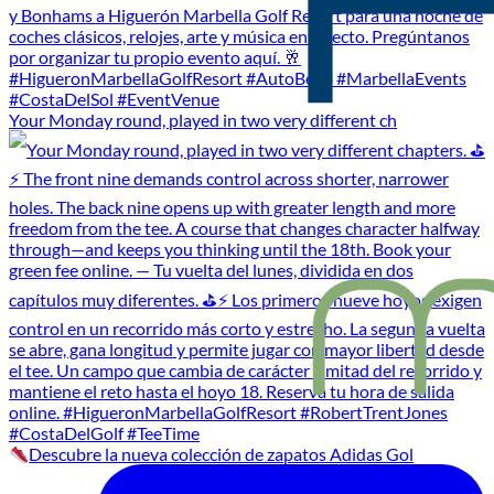
Your Monday round, played in two very different ch
Descubre la nueva colección de zapatos Adidas Gol