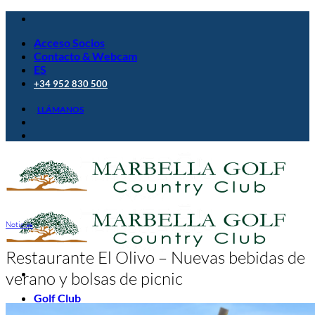
Saltar
al
Acceso Socios
contenido
Contacto & Webcam
ES
+34 952 830 500
LLÁMANOS
Noticias
Restaurante El Olivo – Nuevas bebidas de
verano y bolsas de picnic
Golf Club
El Campo