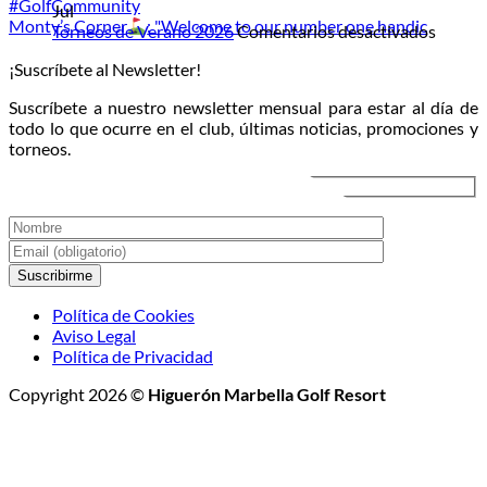
bajo
el
música
Jul
Monty’s Corner
: "Welcome to our number one handic
la
campo
en
en
Torneos de Verano 2026
Comentarios desactivados
luna:
directo
Torneo
¡Suscríbete al Newsletter!
llega
al
de
el
atardecer
Veran
Suscríbete a nuestro newsletter mensual para estar al día de
Torneo
2026
todo lo que ocurre en el club, últimas noticias, promociones y
de
torneos.
Golf
Nocturno
Política de Cookies
Aviso Legal
Política de Privacidad
Copyright 2026 ©
Higuerón Marbella Golf Resort