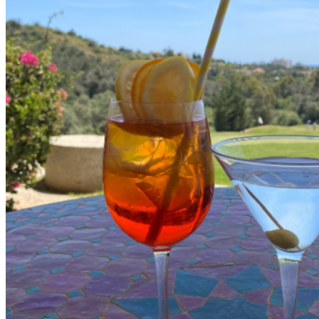
Instalaciones
Clases de Golf
Quienes Somos
Tarifas
Membresías
Restaurante
Eventos
Organiza tu evento
Calendario de eventos
Noticias
Últimas noticias
Newsletters
RESERVA ONLINE
Reservar