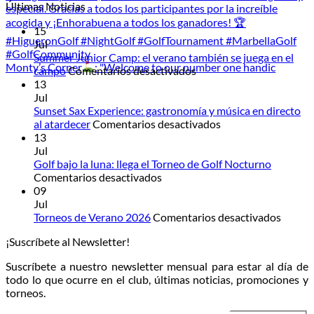
Últimas Noticias
15
Jul
Summer Junior Camp: el verano también se juega en el
Monty’s Corner
: "Welcome to our number one handic
en
campo
Comentarios desactivados
Summer
13
Junior
Jul
Camp:
Sunset Sax Experience: gastronomía y música en directo
el
en
al atardecer
Comentarios desactivados
verano
Sunset
13
también
Sax
Jul
se
Experience:
Golf bajo la luna: llega el Torneo de Golf Nocturno
en
juega
gastronomía
Comentarios desactivados
Golf
en
y
09
bajo
el
música
Jul
la
campo
en
en
Torneos de Verano 2026
Comentarios desactivados
luna:
directo
Torneo
¡Suscríbete al Newsletter!
llega
al
de
el
atardecer
Veran
Suscríbete a nuestro newsletter mensual para estar al día de
Torneo
2026
todo lo que ocurre en el club, últimas noticias, promociones y
de
torneos.
Golf
Nocturno