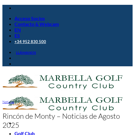
Saltar
al
Acceso Socios
contenido
Contacto & Webcam
EN
ES
+34 952 830 500
LLÁMANOS
Noticias
Rincón de Monty – Noticias de Agosto
2025
Golf Club