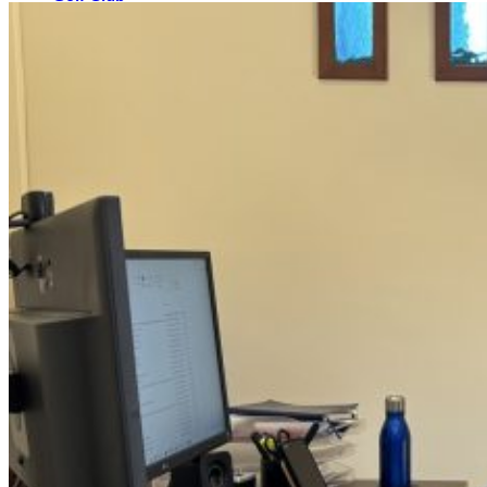
El Campo
Instalaciones
Clases de Golf
Quienes Somos
Tarifas
Membresías
Restaurante
Eventos
Organiza tu evento
Calendario de eventos
Noticias
Últimas noticias
Newsletters
RESERVA ONLINE
Reservar