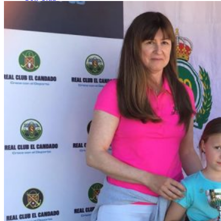
El Campo
Instalaciones
Clases de Golf
Quienes Somos
Tarifas
Membresías
Restaurante
Eventos
Organiza tu evento
Calendario de eventos
Noticias
Últimas noticias
Newsletters
RESERVA ONLINE
Reservar