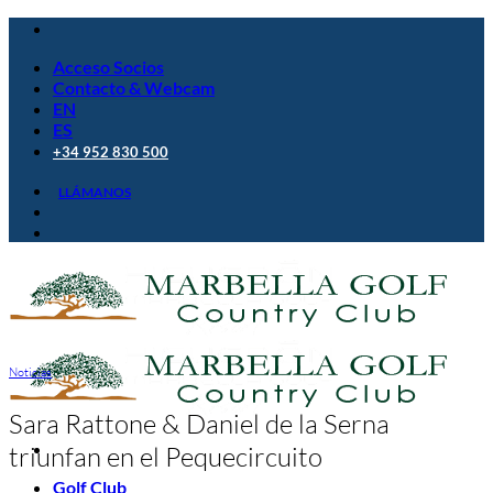
Saltar
al
Acceso Socios
contenido
Contacto & Webcam
EN
ES
+34 952 830 500
LLÁMANOS
Noticias
Sara Rattone & Daniel de la Serna
triunfan en el Pequecircuito
Golf Club