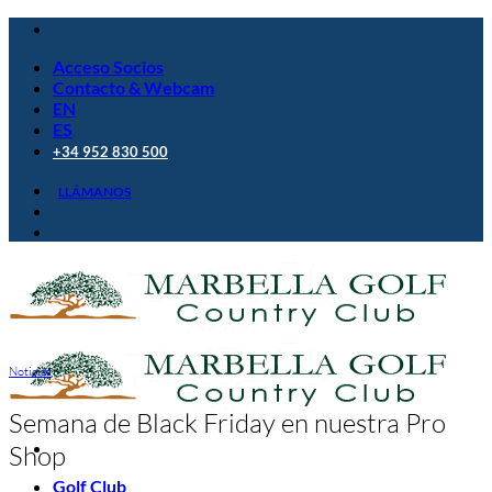
Saltar
al
Acceso Socios
contenido
Contacto & Webcam
EN
ES
+34 952 830 500
LLÁMANOS
Noticias
Semana de Black Friday en nuestra Pro
Shop
Golf Club