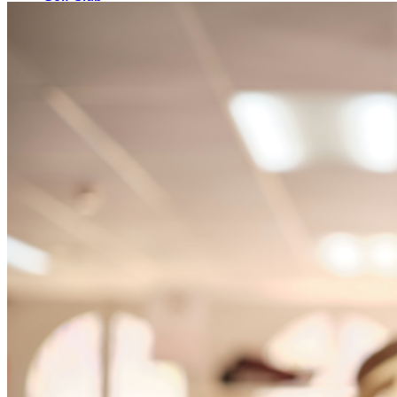
El Campo
Instalaciones
Clases de Golf
Quienes Somos
Tarifas
Membresías
Restaurante
Eventos
Organiza tu evento
Calendario de eventos
Noticias
Últimas noticias
Newsletters
RESERVA ONLINE
Reservar