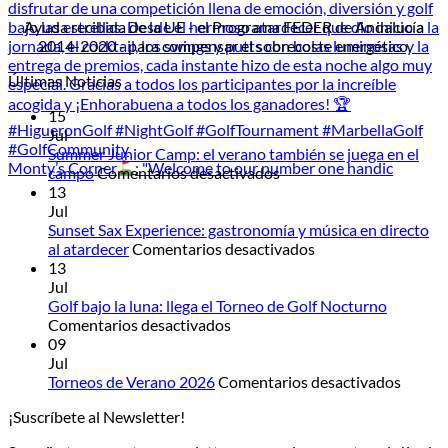
Ayuda recibida de la UE - el Programa FEDER de Andalucía
2014-2020 - para compensar el sobrecoste energético.
Últimas Noticias
15
Jul
Summer Junior Camp: el verano también se juega en el
Monty’s Corner
: "Welcome to our number one handic
en
campo
Comentarios desactivados
Summer
13
Junior
Jul
Camp:
Sunset Sax Experience: gastronomía y música en directo
el
en
al atardecer
Comentarios desactivados
verano
Sunset
13
también
Sax
Jul
se
Experience:
Golf bajo la luna: llega el Torneo de Golf Nocturno
en
juega
gastronomía
Comentarios desactivados
Golf
en
y
09
bajo
el
música
Jul
la
campo
en
en
Torneos de Verano 2026
Comentarios desactivados
luna:
directo
Torneo
¡Suscríbete al Newsletter!
llega
al
de
el
atardecer
Veran