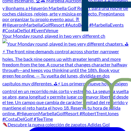
Your Monday round, played in two very different ch
Descubre la nueva colección de zapatos Adidas Gol