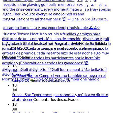
Ayuda recibida de la UE - el Programa FEDER de Andalucía
2014-2020 - para compensar el sobrecoste energético.
Últimas Noticias
15
Jul
Summer Junior Camp: el verano también se juega en el
Monty’s Corner
: "Welcome to our number one handic
en
campo
Comentarios desactivados
Summer
13
Junior
Jul
Camp:
Sunset Sax Experience: gastronomía y música en directo
el
en
al atardecer
Comentarios desactivados
verano
Sunset
13
también
Sax
Jul