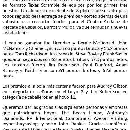
en formato Texas Scramble de equipos por los primes tres
puestos. Un almuerzo excelente de 3 platos fue servido para
todos seguido de la entrega de premios y sorteo además de una
subasta para recaudar fondos para el Centro Andaluz de
Rescate de Caballos, Burros y Mulos, ya que se mudan a nuevas
instalaciones.
El equipo ganador fue Brendan y Bernie McDonald, John
McNamara y Charlie Lynch con 63 puntos brutos y 55.2 puntos
netos. Tom Richardson, Jess Meakin, Steve Boyle y Frank Sadler
quedaron segundos con 63 puntos brutos y 57.0 puntos netos.
Los terceros fueron Jim Robertson, Paul Dunford, Adam
Ramsey y Keith Tyler con 61 puntos brutos y 57.6 puntos
netos.
Los premios a la bola más cercana fueron para Audrey Gibson
en categoría de señoras en el hoyo 3 y Jim Robertson en
categoría de caballeros en el hoyo 11.
Queremos dar las gracias a las siguientes personas y empresas
que patrocinaron hoyos: The Beach House, Anthony’s
Diamonds, PP International, Combitrans, Avelon Printing,
mybestbuysavings y socio John Daniels. Gracias también al
Restaurante El Gaucho de Banús, Noelia Thames, Birdie Vinos,