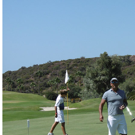
Golf Club
El Campo
Instalaciones
Clases de Golf
Quienes Somos
Tarifas
Membresías
Restaurante
Eventos
Organiza tu evento
Calendario de eventos
Noticias
Últimas noticias
Newsletters
RESERVA ONLINE
Reservar