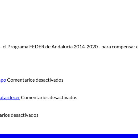
 - el Programa FEDER de Andalucía 2014-2020 - para compensar e
en
mpo
Comentarios desactivados
Summer
Junior
Camp:
en
 atardecer
Comentarios desactivados
el
Sunset
verano
Sax
en
también
Experience:
rios desactivados
Golf
se
gastronomía
bajo
juega
y
la
en
música
s
luna:
el
en