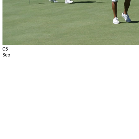
05
Sep