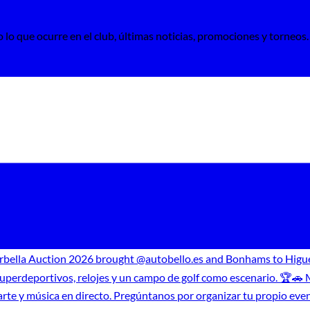
llega
campo
directo
o
el
al
 lo que ocurre en el club, últimas noticias, promociones y torneos.
Torneo
atardecer
de
Golf
Nocturno