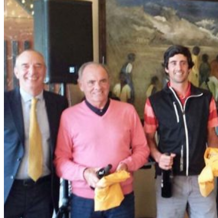
El Campo
Instalaciones
Clases de Golf
Quienes Somos
Tarifas
Membresías
Restaurante
Eventos
Organiza tu evento
Calendario de eventos
Noticias
Últimas noticias
Newsletters
RESERVA ONLINE
Reservar