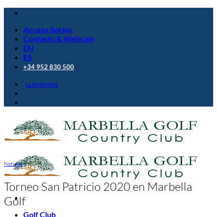
Saltar
al
Acceso Socios
contenido
Contacto & Webcam
EN
ES
+34 952 830 500
LLÁMANOS
Noticias
Torneo San Patricio 2020 en Marbella
Golf
Golf Club