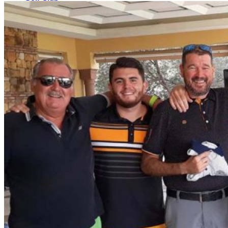
El Campo
Instalaciones
Clases de Golf
Quienes Somos
Tarifas
Membresías
Restaurante
Eventos
Organiza tu evento
Calendario de eventos
Noticias
Últimas noticias
Newsletters
RESERVA ONLINE
Reservar