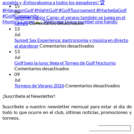
15
Jul
Summer Junior Camp: el verano también se juega en el
Monty’s Corner
: "Welcome to our number one handic
en
campo
Comentarios desactivados
Summer
13
Junior
Jul
Camp:
Sunset Sax Experience: gastronomía y música en directo
el
en
al atardecer
Comentarios desactivados
verano
Sunset
13
también
Sax
Jul
se
Experience:
Golf bajo la luna: llega el Torneo de Golf Nocturno
en
juega
gastronomía
Comentarios desactivados
Golf
en
y
09
bajo
el
música
Jul
la
campo
en
en
Torneos de Verano 2026
Comentarios desactivados
luna:
directo
Torneo
¡Suscríbete al Newsletter!
llega
al
de
el
atardecer
Veran
Suscríbete a nuestro newsletter mensual para estar al día de
Torneo
2026
todo lo que ocurre en el club, últimas noticias, promociones y
de
torneos.
Golf
Nocturno