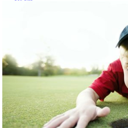
El Campo
Instalaciones
Clases de Golf
Quienes Somos
Tarifas
Membresías
Restaurante
Eventos
Organiza tu evento
Calendario de eventos
Noticias
Últimas noticias
Newsletters
RESERVA ONLINE
Reservar