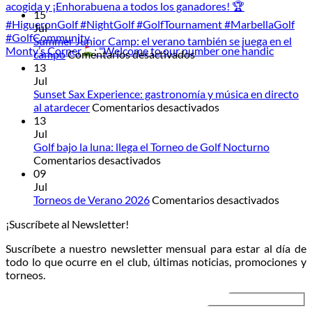
15
Jul
Summer Junior Camp: el verano también se juega en el
Monty’s Corner
: "Welcome to our number one handic
en
campo
Comentarios desactivados
Summer
13
Junior
Jul
Camp:
Sunset Sax Experience: gastronomía y música en directo
el
en
al atardecer
Comentarios desactivados
verano
Sunset
13
también
Sax
Jul
se
Experience:
Golf bajo la luna: llega el Torneo de Golf Nocturno
en
juega
gastronomía
Comentarios desactivados
Golf
en
y
09
bajo
el
música
Jul
la
campo
en
en
Torneos de Verano 2026
Comentarios desactivados
luna:
directo
Torneo
¡Suscríbete al Newsletter!
llega
al
de
el
atardecer
Veran
Suscríbete a nuestro newsletter mensual para estar al día de
Torneo
2026
todo lo que ocurre en el club, últimas noticias, promociones y
de
torneos.
Golf
Nocturno