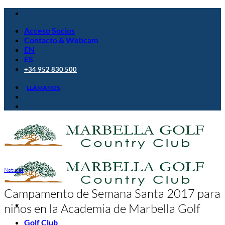
Saltar
al
Acceso Socios
contenido
Contacto & Webcam
EN
ES
+34 952 830 500
LLÁMANOS
Noticias
Campamento de Semana Santa 2017 para
niños en la Academia de Marbella Golf
Golf Club