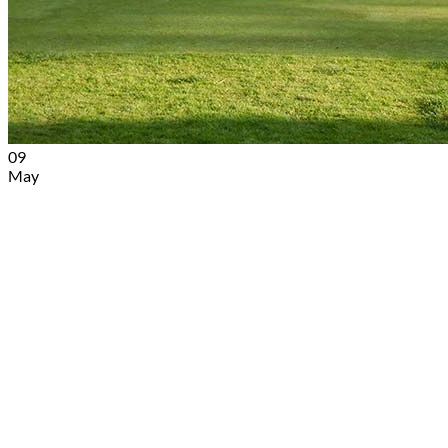
09
May