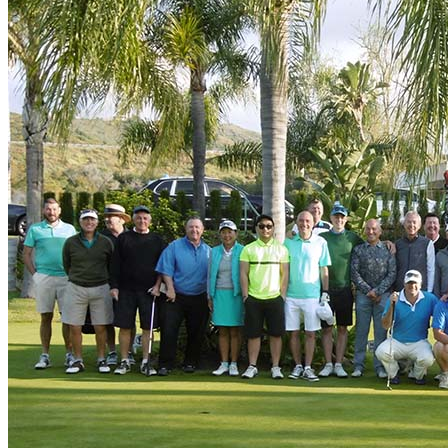
Golf Club
El Campo
Instalaciones
Clases de Golf
Quienes Somos
Tarifas
Membresías
Restaurante
Eventos
Organiza tu evento
Calendario de eventos
Noticias
Últimas noticias
Newsletters
RESERVA ONLINE
Reservar