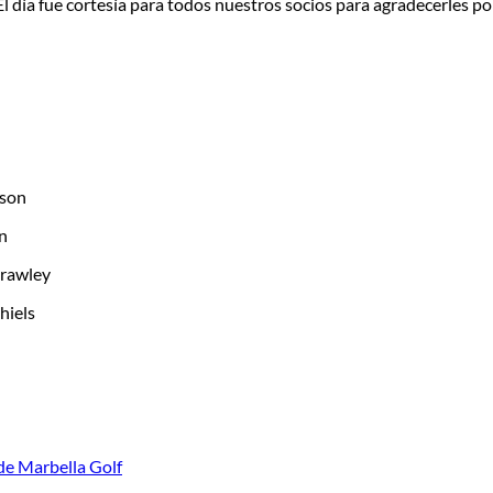
 día fue cortesía para todos nuestros socios para agradecerles po
tson
n
Crawley
hiels
e Marbella Golf