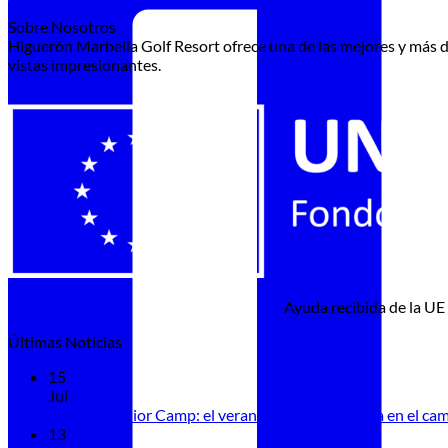
Sobre Nosotros
Higuerón Marbella Golf Resort ofrece una de las mejores y más d
vistas impresionantes.
Ayuda recibida de la UE
Últimas Noticias
15
Jul
Summer Junior Camp: el verano también se juega en el ca
13