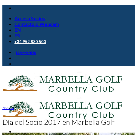
Saltar
al
Acceso Socios
contenido
Contacto & Webcam
EN
ES
+34 952 830 500
LLÁMANOS
Noticias
Día del Socio 2017 en Marbella Golf