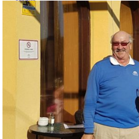
El Campo
Instalaciones
Clases de Golf
Quienes Somos
Tarifas
Membresías
Restaurante
Eventos
Organiza tu evento
Calendario de eventos
Noticias
Últimas noticias
Newsletters
RESERVA ONLINE
Reservar