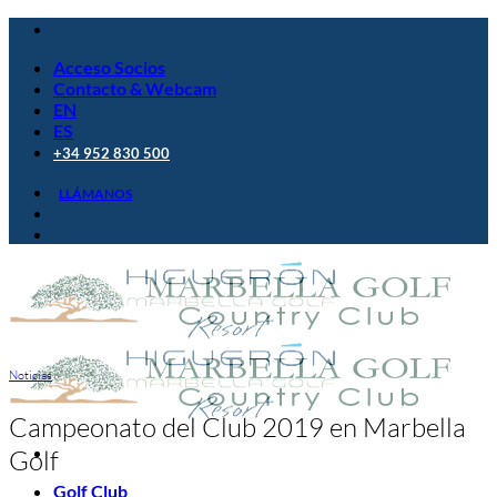
Saltar
al
Acceso Socios
contenido
Contacto & Webcam
EN
ES
+34 952 830 500
LLÁMANOS
Noticias
Campeonato del Club 2019 en Marbella
Golf
Golf Club