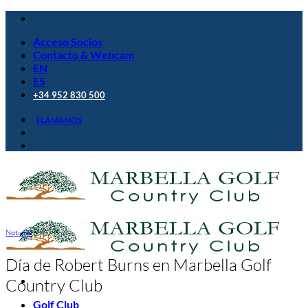
Saltar
al
Acceso Socios
contenido
Contacto & Webcam
EN
ES
+34 952 830 500
LLÁMANOS
Noticias
Día de Robert Burns en Marbella Golf
Country Club
Golf Club