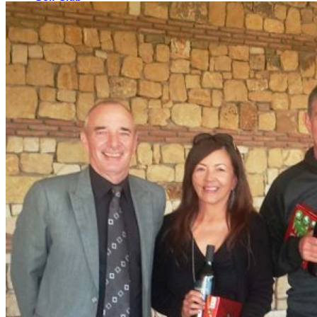
El Campo
Instalaciones
Clases de Golf
Quienes Somos
Tarifas
Membresías
Restaurante
Eventos
Organiza tu evento
Calendario de eventos
Noticias
Últimas noticias
Newsletters
RESERVA ONLINE
Reservar