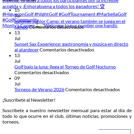
15
Jul
Summer Junior Camp: el verano también se juega en el
Monty’s Corner
: "Welcome to our number one handic
en
campo
Comentarios desactivados
Summer
13
Junior
Jul
Camp:
Sunset Sax Experience: gastronomía y música en directo
el
en
al atardecer
Comentarios desactivados
verano
Sunset
13
también
Sax
Jul
se
Experience:
Golf bajo la luna: llega el Torneo de Golf Nocturno
en
juega
gastronomía
Comentarios desactivados
Golf
en
y
09
bajo
el
música
Jul
la
campo
en
en
Torneos de Verano 2026
Comentarios desactivados
luna:
directo
Torneo
¡Suscríbete al Newsletter!
llega
al
de
el
atardecer
Veran
Suscríbete a nuestro newsletter mensual para estar al día de
Torneo
2026
todo lo que ocurre en el club, últimas noticias, promociones y
de
torneos.
Golf
Nocturno