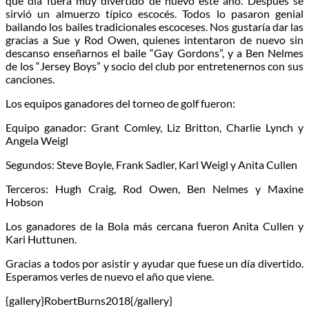
que día fuera muy divertido de nuevo este año. Después se
sirvió un almuerzo típico escocés. Todos lo pasaron genial
bailando los bailes tradicionales escoceses. Nos gustaría dar las
gracias a Sue y Rod Owen, quienes intentaron de nuevo sin
descanso enseñarnos el baile “Gay Gordons”, y a Ben Nelmes
de los “Jersey Boys” y socio del club por entretenernos con sus
canciones.
Los equipos ganadores del torneo de golf fueron:
Equipo ganador: Grant Comley, Liz Britton, Charlie Lynch y
Angela Weigl
Segundos: Steve Boyle, Frank Sadler, Karl Weigl y Anita Cullen
Terceros: Hugh Craig, Rod Owen, Ben Nelmes y Maxine
Hobson
Los ganadores de la Bola más cercana fueron Anita Cullen y
Kari Huttunen.
Gracias a todos por asistir y ayudar que fuese un día divertido.
Esperamos verles de nuevo el año que viene.
{gallery}RobertBurns2018{/gallery}