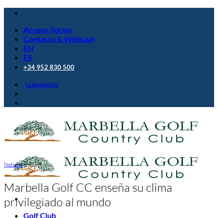
Saltar
al
Acceso Socios
contenido
Contacto & Webcam
EN
ES
+34 952 830 500
LLÁMANOS
Noticias
Marbella Golf CC enseña su clima
privilegiado al mundo
Golf Club