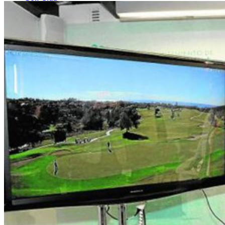
El Campo
Instalaciones
Clases de Golf
Quienes Somos
Tarifas
Membresías
Restaurante
Eventos
Organiza tu evento
Calendario de eventos
Noticias
Últimas noticias
Newsletters
RESERVA ONLINE
Reservar