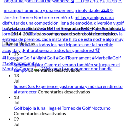
Ayuda recibida de la UE - el Programa FEDER de Andalucía
2014-2020 - para compensar el sobrecoste energético.
Últimas Noticias
15
Jul
Summer Junior Camp: el verano también se juega en el
Monty’s Corner
: "Welcome to our number one handic
en
campo
Comentarios desactivados
Summer
13
Junior
Jul
Camp:
Sunset Sax Experience: gastronomía y música en directo
el
en
al atardecer
Comentarios desactivados
verano
Sunset
13
también
Sax
Jul
se
Experience:
Golf bajo la luna: llega el Torneo de Golf Nocturno
en
juega
gastronomía
Comentarios desactivados
Golf
en
y
09
bajo
el
música
Jul