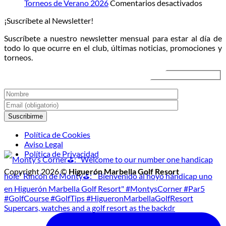
la
campo
en
en
Torneos de Verano 2026
Comentarios desactivados
luna:
directo
Torneo
¡Suscríbete al Newsletter!
llega
al
de
el
atardecer
Veran
Suscríbete a nuestro newsletter mensual para estar al día de
Torneo
2026
todo lo que ocurre en el club, últimas noticias, promociones y
de
torneos.
Golf
Nocturno
Política de Cookies
Aviso Legal
Política de Privacidad
Copyright 2026 ©
Higuerón Marbella Golf Resort
Supercars, watches and a golf resort as the backdr