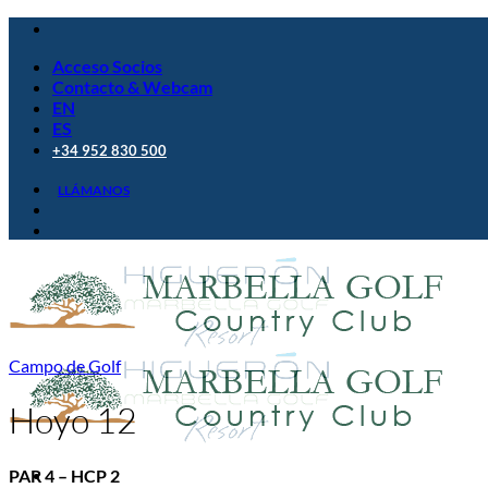
Saltar
al
Acceso Socios
contenido
Contacto & Webcam
EN
ES
+34 952 830 500
LLÁMANOS
Campo de Golf
Hoyo 12
PAR 4 – HCP 2