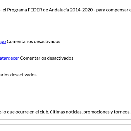
 - el Programa FEDER de Andalucía 2014-2020 - para compensar e
en
mpo
Comentarios desactivados
Summer
Junior
Camp:
en
 atardecer
Comentarios desactivados
el
Sunset
verano
Sax
en
también
Experience:
rios desactivados
Golf
se
gastronomía
bajo
juega
y
la
en
música
s
luna:
el
en
llega
campo
directo
o
el
al
 lo que ocurre en el club, últimas noticias, promociones y torneos.
Torneo
atardecer
de
Golf
Nocturno