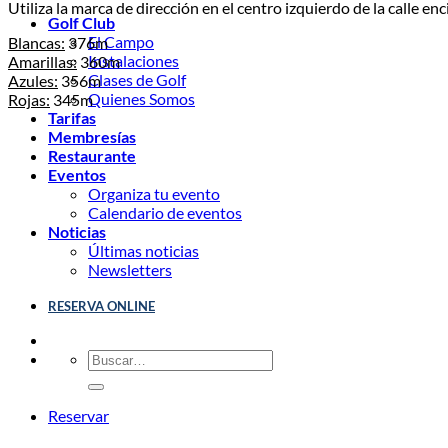
Utiliza la marca de dirección en el centro izquierdo de la calle en
Golf Club
El Campo
Blancas:
376m
Instalaciones
Amarillas:
360m
Clases de Golf
Azules:
356m
Quienes Somos
Rojas:
345m
Tarifas
Membresías
Restaurante
Eventos
Organiza tu evento
Calendario de eventos
Noticias
Últimas noticias
Newsletters
RESERVA ONLINE
Reservar