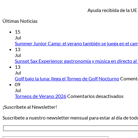
Ayuda recibida de la UE
Últimas Noticias
15
Jul
Summer Junior Camp: el verano también se juega en el ca
13
Jul
Sunset Sax Experience: gastronomía y música en directo al
13
Jul
Golf bajo la luna: llega el Torneo de Golf Nocturno
Comenta
09
Jul
en
Torneos de Verano 2026
Comentarios desactivados
Torneo
¡Suscríbete al Newsletter!
de
Veran
Suscríbete a nuestro newsletter mensual para estar al día de todo
2026